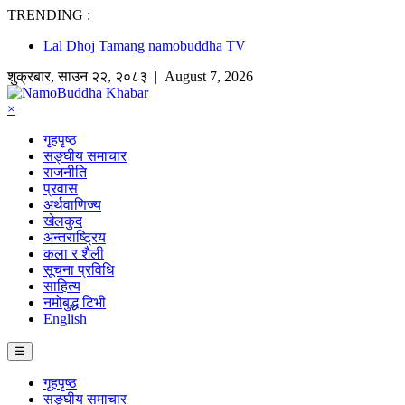
TRENDING :
Lal Dhoj Tamang
namobuddha TV
शुक्रबार
,
साउन
२२
,
२०८३
| August 7, 2026
×
गृहपृष्ठ
सङ्घीय समाचार
राजनीति
प्रवास
अर्थवाणिज्य
खेलकुद
अन्तराष्ट्रिय
कला र शैली
सूचना प्रविधि
साहित्य
नमोबुद्ध टिभी
English
☰
गृहपृष्ठ
सङ्घीय समाचार