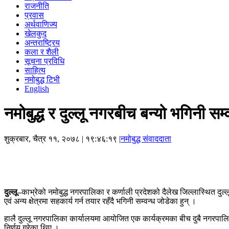
राजनीति
प्रवास
अर्थवाणिज्य
खेलकुद
अन्तराष्ट्रिय
कला र शैली
सूचना प्रविधि
साहित्य
नमोबुद्ध टिभी
English
नमोबुद्ध र दुल्लू नगरबीच बन्यो भगिनी सम्
शुक्रबार, चैत्र ११, २०७८
| १९:४६:१९ |
नमोबुद्ध संवाददाता
दुल्लू–
काभ्रेको नमोबुद्ध नगरपालिका र कर्णाली प्रदेशको दैलेख जिल्लास्थित दु
एवं अन्य क्षेत्रमा सहकार्य गर्न तयार रहँदै भगिनी सम्वन्ध जोडेका हुन् ।
हालै दुल्लू नगरपालिका कार्यालयमा आयोजित एक कार्यक्रमका बीच दुबै नगरपालिका
निर्णय गरेका थिए ।