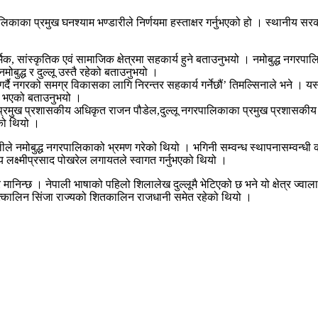
गरपालिकाका प्रमुख घनश्याम भण्डारीले निर्णयमा हस्ताक्षर गर्नुभएको हो । स्थानी
्मिक, सांस्कृतिक एवं सामाजिक क्षेत्रमा सहकार्य हुने बताउनुभयो । नमोबुद्ध नगर
ोबुद्ध र दुल्लू उस्तै रहेको बताउनुभयो ।
्दै नगरको समग्र विकासका लागि निरन्तर सहकार्य गर्नेछौं’ तिमल्सिनाले भने । यस
षय भएको बताउनुभयो ।
ा प्रमुख प्रशासकीय अधिकृत राजन पौडेल,दुल्लू नगरपालिकाका प्रमुख प्रशासकीय 
को थियो ।
ले नमोबुद्ध नगरपालिकाको भ्रमण गरेको थियो । भगिनी सम्वन्ध स्थापनासम्वन्धी कार्
य लक्ष्मीप्रसाद पोखरेल लगायतले स्वागत गर्नुभएको थियो ।
ेत्र मानिन्छ । नेपाली भाषाको पहिलो शिलालेख दुल्लूमै भेटिएको छ भने यो क्षेत्र ज्वा
ू तत्कालिन सिंजा राज्यको शितकालिन राजधानी समेत रहेको थियो ।