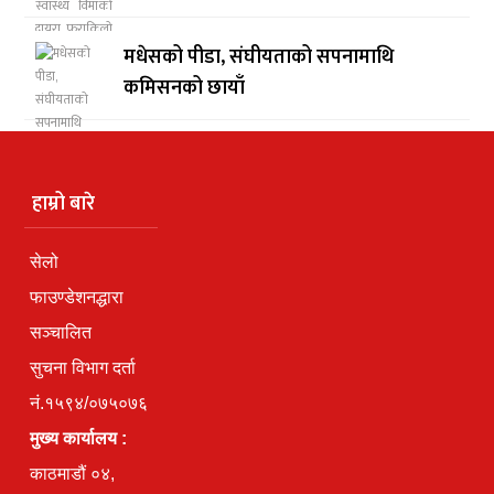
मधेसको पीडा, संघीयताको सपनामाथि
कमिसनको छायाँ
हाम्रो बारे
सेलो
फाउण्डेशनद्धारा
सञ्चालित
सुचना विभाग दर्ता
नं.१५९४/०७५०७६
मुख्य कार्यालय :
काठमाडौं ०४,