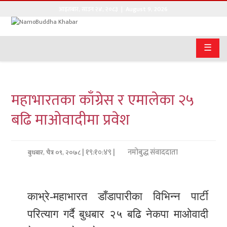
आइतबार
,
साउन
२४
,
२०८३
| August 9, 2026
गृहपृष्ठ
☰
सङ्घीय
समाचार
महाभारतका काँग्रेस र एमालेका २५
राजनीति
बढि माओवादीमा प्रवेश
प्रवास
अर्थवाणिज्य
| १९:१०:४९ |
नमोबुद्ध संवाददाता
बुधबार, चैत्र ०९, २०७८
खेलकुद
काभ्रे-महाभारत डाँडापारीका विभिन्न पार्टी
अन्तराष्ट्रिय
परित्याग गर्दै बुधबार २५ बढि नेकपा माओवादी
कला