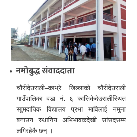
र
शैली
सूचना
प्रविधि
साहित्य
नमोबुद्ध संवाददाता
नमोबुद्ध
टिभी
चौंरीदेउराली–काभ्रे जिल्लाको चौंरीदेउराली
English
गाउँपालिका वडा नं. ६ कात्तिकेदेउरालीस्थित
साुमदायिक विद्यालय प्रभा माविलाई नमुना
बनाउन स्थानिय अभिभावकदेखी सांसदसम्म
लगिरहेकै छन् ।