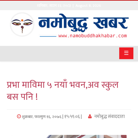
शनिबार
,
साउन
२३
,
२०८३
| August 8, 2026
गृहपृष्ठ
सङ्घीय
समाचार
☰
राजनीति
प्रवास
प्रभा माविमा ५ नयाँ भवन,अव स्कुल
अर्थवाणिज्य
बस पनि !
खेलकुद
| १५:५९:०६ |
नमोबुद्ध संवाददाता
शुक्रबार, फाल्गुण १६, २०७६
अन्तराष्ट्रिय
कला