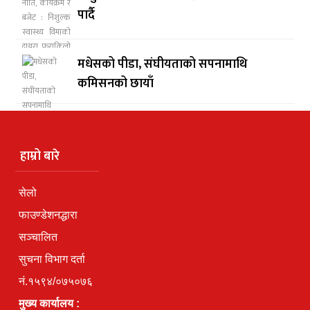
पार्दै
मधेसको पीडा, संघीयताको सपनामाथि
कमिसनको छायाँ
हाम्रो बारे
सेलो
फाउण्डेशनद्धारा
सञ्चालित
सुचना विभाग दर्ता
नं.१५९४/०७५०७६
मुख्य कार्यालय :