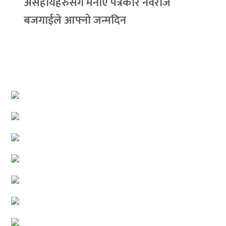
असहायहरुसँग मनाए पत्रकार नवराज
बजगाईले आफ्नो जन्मदिन