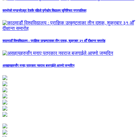
काभ्रेको मण्डनदेउपुर देशकै पहिलो पूर्णखोप विद्यालय सुनिश्चित नगरपालिका
काठमाडौं विश्वविद्यालय : प्राज्ञिक उत्कृष्टताका तीन दशक, शुक्रबार ३१ औँ दीक्षान्त समारोह
असहायहरुसँग मनाए पत्रकार नवराज बजगाईले आफ्नो जन्मदिन