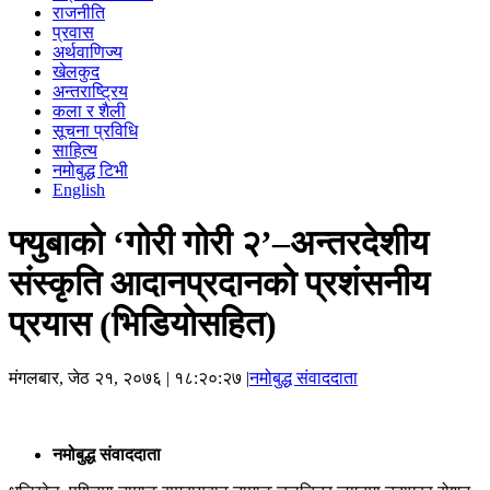
राजनीति
प्रवास
अर्थवाणिज्य
खेलकुद
अन्तराष्ट्रिय
कला र शैली
सूचना प्रविधि
साहित्य
नमोबुद्ध टिभी
English
फ्युबाको ‘गोरी गोरी २’–अन्तरदेशीय
संस्कृति आदानप्रदानको प्रशंसनीय
प्रयास (भिडियोसहित)
मंगलबार, जेठ २१, २०७६
| १८:२०:२७ |
नमोबुद्ध संवाददाता
नमोबुद्ध संवाददाता