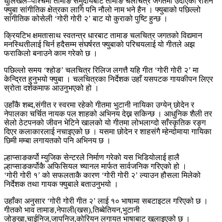
धुलिखेल–पश्चिमा तामाङ समुदायबाट तामाङ चलचित्र जगतमा उदाएका रोशन
फ्युबा सांगीतिक क्षेत्रका लागि पनि नौलो नाम भने हैन । फ्युबाको पछिल्लो
सांगीतिक कोसेली ‘गोरी गोरी २’ बाट यो कुराको पुष्टि हुन्छ ।
क्रियटिभ क्षमतासाथ स्वतन्त्र धारबाट तामाङ चलचित्र जगतको विद्यमान
मनस्थितीलाई चिर्न हदैसम्म संघर्षरत फ्युबाको परिचयलाई यो गीतले अझ
फराकिलो बनाउने काम गरेको छ ।
पछिल्लो समय ‘श्होङ’ चलचित्र रिलिज लगत्तै यहि गीत ‘गोरी गोरी २’ मा
केन्द्रित हुनुभयो फ्युबा । चलचित्रका निर्देशक उहाँ यसपटक गायकीपन लिएर
स्रोता दर्शकमाफ आउनुभएको हो ।
उहाँकै शब्द,संगीत र स्वरमा रहेको गीतमा भुटानी नायिका उग्येन् छोदेन र
नेपालका चर्चित नायक पल शाहको अभिनय देख्न सकिन्छ । आधुनिक शैली तर
सेलो ठेटपनको जीवन भेटिने खालको यो गीतमा लोभलाग्दो साँस्कृतिक रङ्ग
दिएर कलाकारलाई नचाइएको छ । यसमा छोदेन र शाहसंगै म्हेन्दोमाया गायिका
छिमी मम्बा लगायतको पनि अभिनय छ ।
ल्हाप्साङकर्पो म्युजिक सेन्टरले निर्माण गरेको यस भिडियोलाई हालै
ल्हाप्साङकर्पोकै अफिसियल च्यानल मार्फत सार्वजनिक गरिएको हो ।
‘गोरी गोरी १’ को सफलताकै कारण ‘गोरी गोरी २’ ल्याउन हौसला मिलेको
निर्देशक तथा गायक फ्युबाले बताउनुभयो ।
उहाँका अनुसार ‘गोरी गोरी गीत २’ लाई १० भाषामा सबटाइटल गरिएको छ ।
गीतको भाव तामाङ,नेपाली(खस),तिब्बेतियन,भुटानी
जोङ्खा,चाईनिज,जापनिज,कोरियन लगायत भाषाबाट खुलाइएको छ ।