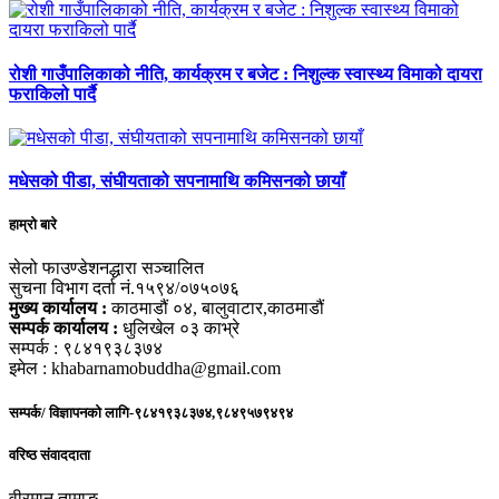
रोशी गाउँपालिकाको नीति, कार्यक्रम र बजेट : निशुल्क स्वास्थ्य विमाको दायरा
फराकिलो पार्दै
मधेसको पीडा, संघीयताको सपनामाथि कमिसनको छायाँ
हाम्रो बारे
सेलो फाउण्डेशनद्धारा सञ्चालित
सुचना विभाग दर्ता नं.१५९४/०७५०७६
मुख्य कार्यालय :
काठमाडौं ०४, बालुवाटार,काठमाडौं
सम्पर्क कार्यालय :
धुलिखेल ०३ काभ्रे
सम्पर्क : ९८४१९३८३७४
इमेल : khabarnamobuddha@gmail.com
सम्पर्क/ विज्ञापनको लागि-९८४१९३८३७४,९८४९५७९४९४
वरिष्ठ संवाददाता
वीरमान तामाङ