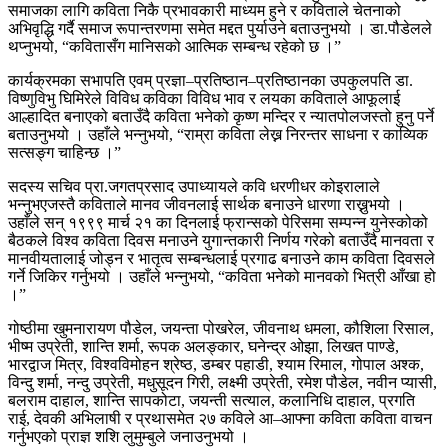
समाजका लागि कविता निकै प्रभावकारी माध्यम हुने र कविताले चेतनाको
अभिवृद्धि गर्दै समाज रूपान्तरणमा समेत मद्दत पुर्याउने बताउनुभयो । डा.पौडेलले
थप्नुभयो, “कवितासँग मानिसको आत्मिक सम्बन्ध रहेको छ ।”
कार्यक्रमका सभापति एवम् प्रज्ञा–प्रतिष्ठान–प्रतिष्ठानका उपकुलपति डा.
विष्णुविभु घिमिरेले विविध कविका विविध भाव र लयका कविताले आफूलाई
आल्हादित बनाएको बताउँदै कविता भनेको कृष्ण मन्दिर र न्यातपोलजस्तो हुनु पर्ने
बताउनुभयो । उहाँले भन्नुभयो, “राम्रा कविता लेख्न निरन्तर साधना र काव्यिक
सत्सङ्ग चाहिन्छ ।”
सदस्य सचिव प्रा.जगतप्रसाद उपाध्यायले कवि धरणीधर कोइरालाले
भन्नुभएजस्तै कविताले मानव जीवनलाई सार्थक बनाउने धारणा राख्नुभयो ।
उहाँले सन् १९९९ मार्च २१ का दिनलाई फ्रान्सको पेरिसमा सम्पन्न युनेस्कोको
बैठकले विश्व कविता दिवस मनाउने युगान्तकारी निर्णय गरेको बताउँदै मानवता र
मानवीयतालाई जोड्न र भातृत्व सम्बन्धलाई प्रगाढ बनाउने काम कविता दिवसले
गर्ने जिकिर गर्नुभयो । उहाँले भन्नुभयो, “कविता भनेको मानवको भित्री आँखा हो
।”
गोष्ठीमा खुमनारायण पौडेल, जयन्ता पोखरेल, जीवनाथ धमला, कौशिला रिसाल,
भीष्म उप्रेती, शान्ति शर्मा, रूपक अलङ्कार, घनेन्द्र ओझा, लिखत पाण्डे,
भारद्वाज मित्र, विश्वविमोहन श्रेष्ठ, डम्बर पहाडी, श्याम रिमाल, गोपाल अश्क,
विन्दु शर्मा, नन्दु उप्रेती, मधुसूदन गिरी, लक्ष्मी उप्रेती, रमेश पौडेल, नवीन प्यासी,
बलराम दाहाल, शान्ति सापकोटा, जयन्ती सत्याल, कलानिधि दाहाल, प्रगति
राई, देवकी अभिलाषी र प्रथासमेत २७ कविले आ–आफ्ना कविता कविता वाचन
गर्नुभएको प्राज्ञ शशि लुमुम्बुले जनाउनुभयो ।