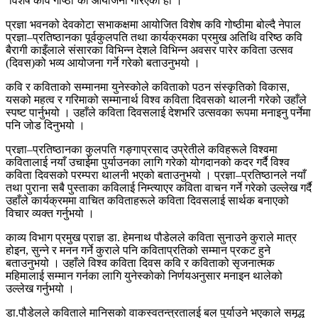
‘विशेष कवि गोष्ठी’को आयोजना गरिएको हो ।
प्रज्ञा भवनको देवकोटा सभाकक्षमा आयोजित विशेष कवि गोष्ठीमा बोल्दै नेपाल
प्रज्ञा–प्रतिष्ठानका पूर्वकुलपति तथा कार्यक्रमका प्रमुख अतिथि वरिष्ठ कवि
बैरागी काइँलाले संसारका विभिन्न देशले विभिन्न अवसर पारेर कविता उत्सव
(दिवस)को भव्य आयोजना गर्ने गरेको बताउनुभयो ।
कवि र कविताको सम्मानमा युनेस्कोले कविताको पठन संस्कृतिको विकास,
यसको महत्व र गरिमाको सम्मानार्थ विश्व कविता दिवसको थालनी गरेको उहाँले
स्पष्ट पार्नुभयो । उहाँले कविता दिवसलाई देशभरि उत्सवका रूपमा मनाइनु पर्नेमा
पनि जोड दिनुभयो ।
प्रज्ञा–प्रतिष्ठानका कुलपति गङ्गाप्रसाद उप्रेतीले कविहरूले विश्वमा
कवितालाई नयाँ उचाईमा पुर्याउनका लागि गरेको योगदानको कदर गर्दै विश्व
कविता दिवसको परम्परा थालनी भएको बताउनुभयो । प्रज्ञा–प्रतिष्ठानले नयाँ
तथा पुराना सबै पुस्ताका कविलाई निम्त्याएर कविता वाचन गर्ने गरेको उल्लेख गर्दै
उहाँले कार्यक्रममा वाचित कविताहरूले कविता दिवसलाई सार्थक बनाएको
विचार व्यक्त गर्नुभयो ।
काव्य विभाग प्रमुख प्राज्ञ डा. हेमनाथ पौडेलले कविता सुनाउने कुराले मात्र
होइन, सुन्ने र मनन गर्ने कुराले पनि कविताप्रतिको सम्मान प्रकट हुने
बताउनुभयो । उहाँले विश्व कविता दिवस कवि र कविताको सृजनात्मक
महिमालाई सम्मान गर्नका लागि युनेस्कोको निर्णयअनुसार मनाइन थालेको
उल्लेख गर्नुभयो ।
डा.पौडेलले कविताले मानिसको वाकस्वतन्त्रतालई बल पुर्याउने भएकाले समृद्ध