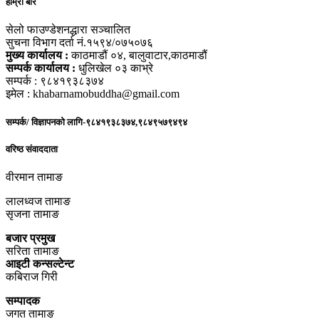
हाम्रो बारे
सेलो फाउण्डेशनद्धारा सञ्चालित
सुचना विभाग दर्ता नं.१५९४/०७५०७६
मुख्य कार्यालय :
काठमाडौं ०४, बालुवाटार,काठमाडौं
सम्पर्क कार्यालय :
धुलिखेल ०३ काभ्रे
सम्पर्क : ९८४१९३८३७४
इमेल : khabarnamobuddha@gmail.com
सम्पर्क/ विज्ञापनको लागि-९८४१९३८३७४,९८४९५७९४९४
वरिष्ठ संवाददाता
वीरमान तामाङ
लालध्वज तामाङ
सृजना तामाङ
बजार प्रमुख
सरिता तामाङ
आइटी कन्सल्टेन्ट
कबिराज गिरी
सम्पादक
जगत तामाङ