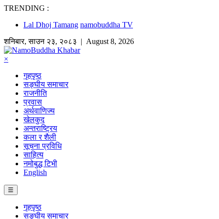
TRENDING :
Lal Dhoj Tamang
namobuddha TV
शनिबार
,
साउन
२३
,
२०८३
| August 8, 2026
×
गृहपृष्ठ
सङ्घीय समाचार
राजनीति
प्रवास
अर्थवाणिज्य
खेलकुद
अन्तराष्ट्रिय
कला र शैली
सूचना प्रविधि
साहित्य
नमोबुद्ध टिभी
English
☰
गृहपृष्ठ
सङ्घीय समाचार