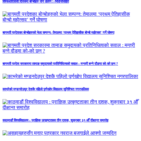
विश्वआदिवासी दिवसमा बोन्बोहरु पनि उर्लिने !-भिडियोसहित
बागमती प्रदेशका बोन्बोहरुको भेला सम्पन्न: तेमालमा ‘प्रथम ऐतिहासीक बोन्बो महोत्सव’ गर्ने घोषणा
बागमती प्रदेश सरकारमा तामाङ समुदायको प्रतिनिधित्वको सवाल : मन्त्री बन्ने दौडमा को‐को छन् ?
काभ्रेको मण्डनदेउपुर देशकै पहिलो पूर्णखोप विद्यालय सुनिश्चित नगरपालिका
काठमाडौं विश्वविद्यालय : प्राज्ञिक उत्कृष्टताका तीन दशक, शुक्रबार ३१ औँ दीक्षान्त समारोह