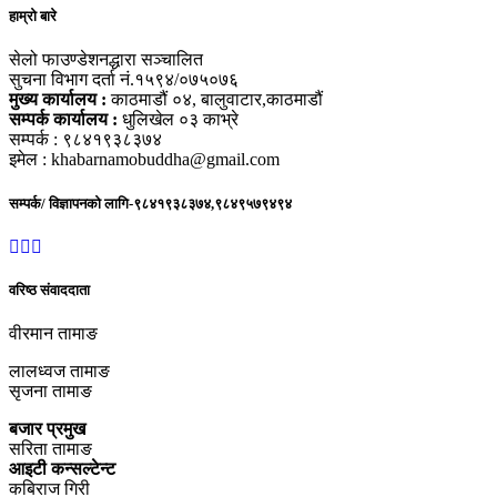
हाम्रो बारे
सेलो फाउण्डेशनद्धारा सञ्चालित
सुचना विभाग दर्ता नं.१५९४/०७५०७६
मुख्य कार्यालय :
काठमाडौं ०४, बालुवाटार,काठमाडौं
सम्पर्क कार्यालय :
धुलिखेल ०३ काभ्रे
सम्पर्क : ९८४१९३८३७४
इमेल : khabarnamobuddha@gmail.com
सम्पर्क/ विज्ञापनको लागि-९८४१९३८३७४,९८४९५७९४९४
वरिष्ठ संवाददाता
वीरमान तामाङ
लालध्वज तामाङ
सृजना तामाङ
बजार प्रमुख
सरिता तामाङ
आइटी कन्सल्टेन्ट
कबिराज गिरी