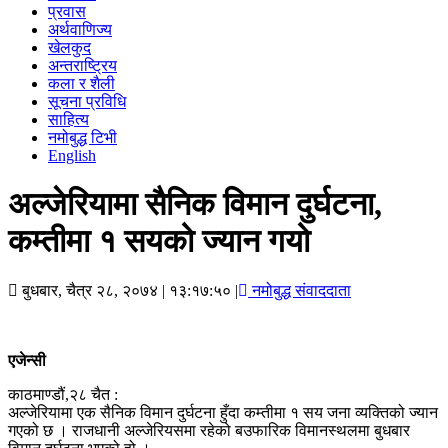
प्रवास
अर्थवाणिज्य
खेलकुद
अन्तराष्ट्रिय
कला र शैली
सूचना प्रविधि
साहित्य
नमोबुद्ध टिभी
English
अल्जेरियामा सैनिक विमान दुर्घटना,
कम्तीमा १ सयको ज्यान गयो
बुधबार, चैत्र २८, २०७४
| १३:१७:५० |
नमोबुद्ध संवाददाता
एजेन्सी
काठमाण्डौं,२८ चैत :
अल्जेरियामा एक सैनिक विमान दुर्घटना हुँदा कम्तीमा १ सय जना व्यक्तिको ज्यान
गएको छ । राजधानी अल्जेरियसमा रहेको बउफारिक विमानस्थलमा बुधबार