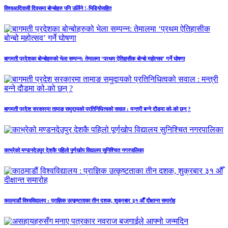
विश्वआदिवासी दिवसमा बोन्बोहरु पनि उर्लिने !-भिडियोसहित
बागमती प्रदेशका बोन्बोहरुको भेला सम्पन्न: तेमालमा ‘प्रथम ऐतिहासीक बोन्बो महोत्सव’ गर्ने घोषणा
बागमती प्रदेश सरकारमा तामाङ समुदायको प्रतिनिधित्वको सवाल : मन्त्री बन्ने दौडमा को‐को छन् ?
काभ्रेको मण्डनदेउपुर देशकै पहिलो पूर्णखोप विद्यालय सुनिश्चित नगरपालिका
काठमाडौं विश्वविद्यालय : प्राज्ञिक उत्कृष्टताका तीन दशक, शुक्रबार ३१ औँ दीक्षान्त समारोह