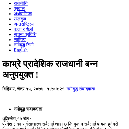
राजनीति
प्रवास
अर्थवाणिज्य
खेलकुद
अन्तराष्ट्रिय
कला र शैली
सूचना प्रविधि
साहित्य
नमोबुद्ध टिभी
English
काभ्रे प्रादेशिक राजधानी बन्न
अनुपयुक्त !
बिहिबार, चैत्र १५, २०७४
| १४:०५:२१ |
नमोबुद्ध संवाददाता
नमोबुद्ध संवाददाता
धुलिखेल,१५ चैत :
प्रदेश ३ का सर्वसाधारण सबैलाई थाहा छ कि मुकाम सबैलाई पायक हुनेगरी