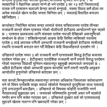
केन्द्रमा हुनुपर्छ,जहाँ भौतिक पुर्वाधार,भौगोलिक सुगमता पनि होस् । यो
व्यवहारिक र वैज्ञानिक आधार मान्ने हो भने प्रदेश ३ का १३ वटौ जिल्लालाई
पायक पर्ने प्रशासन चलाउने केन्द्र काभ्रे बन्नुपर्छ , यसमा विवाद कमै होला तर
अनेक स्वार्थले खेल्न पाउँदा जनता चिन्तित छन् । यसलाई विवादित बनाउन
खोजिदैछन् ।
काभ्रेबाट निर्वाचित सांसद चन्द्र लामाले संसद सचिवालयमा प्रदेश तीनका
राजधानी काभ्रे तोक्न प्रश्ताव गरेको भोलीपल्टै हेटौंडामा आन्दोलननै सुरु भएको
छ । प्रश्ताव छलफलमा लागि संसदमा प्रवेश नपाउदै देखिएको असन्तुष्टिको
सम्बोधन के होला ? शक्तिकेन्द्रको आडमा केहि सिमित व्यक्तिको स्वार्थमा
प्रदेश ३ लाई अपायक पर्नेपरी अस्थायी राजधानी बनाईएकोे हेटौंडामा त्यसैलाई
स्थायि राजधानी बनाउन माग गर्दै विहिबार केहि विद्यार्थीहरुले प्रदर्शन गरे ।
उनिहरुले प्रदेश नम्वर ३ को राजधानी सार्ने प्रस्तावको बिरुद्ध हेटौंडा बजारमा
प्रर्दशन गरेका हुन् । हेटौंडाबाट प्रादेशिक राजधानी सार्ने तयारी विरुद्ध प्रर्दशन
गरेको स्वतन्त्र विद्यार्थी युनियन मकवानपुर बहुमुखी क्याम्पसले जनाएको छ ।
अहिले हेटौंडामा रहेको अस्थायी मुकाम काभ्रेमा सार्ने तयारी भएपछि आफुहरु
आन्दोलीत हुनुपरेको उनिहरुले बताएका छन् ।
यता काभ्रे,सिन्धुपाल्चोक,मकवानपुर लगायत अधिकांस जिल्लाका सर्वसाधारण
भने यो विषय प्रदेशकै साझा सवाल रहेकोले नेताहरुले दुरदृष्टिका साथ यसलाई
टुंगो लगाउनुपर्ने बताउँछन् । उनिहरुले यो विषयमा फोहोरी राजनीति नगर्न
नेताहरुलाई सुझाएका छन् । जनताको भविष्यमाथि दुरगामी असर पर्ने भएकोले
गम्भीर बन्न पनि सचेत गराएका छन् । उनिहरुले वुधबार दर्ता सो प्रश्तावलाई
तुहाउने खेलमा नलाग्न पनि खवरदारी गरेका छन् ।