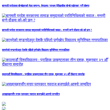
बागमती प्रदेशका बोन्बोहरुको भेला सम्पन्न: तेमालमा ‘प्रथम ऐतिहासीक बोन्बो महोत्सव’ गर्ने घोषणा
बागमती प्रदेश सरकारमा तामाङ समुदायको प्रतिनिधित्वको सवाल : मन्त्री बन्ने दौडमा को‐को छन् ?
काभ्रेको मण्डनदेउपुर देशकै पहिलो पूर्णखोप विद्यालय सुनिश्चित नगरपालिका
काठमाडौं विश्वविद्यालय : प्राज्ञिक उत्कृष्टताका तीन दशक, शुक्रबार ३१ औँ दीक्षान्त समारोह
असहायहरुसँग मनाए पत्रकार नवराज बजगाईले आफ्नो जन्मदिन