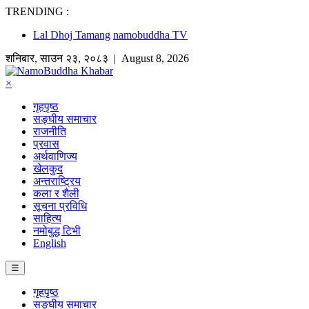
TRENDING :
Lal Dhoj Tamang
namobuddha TV
शनिबार
,
साउन
२३
,
२०८३
| August 8, 2026
×
गृहपृष्ठ
सङ्घीय समाचार
राजनीति
प्रवास
अर्थवाणिज्य
खेलकुद
अन्तराष्ट्रिय
कला र शैली
सूचना प्रविधि
साहित्य
नमोबुद्ध टिभी
English
☰
गृहपृष्ठ
सङ्घीय समाचार