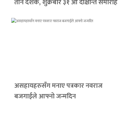
तीन दशक, शुक्रबार ३१ औँ दीक्षान्त समारोह
असहायहरुसँग मनाए पत्रकार नवराज
बजगाईले आफ्नो जन्मदिन