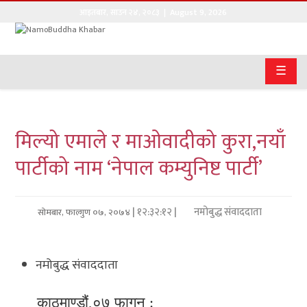
आइतबार
,
साउन
२४
,
२०८३
| August 9, 2026
गृहपृष्ठ
☰
सङ्घीय
समाचार
मिल्यो एमाले र माओवादीको कुरा,नयाँ
राजनीति
पार्टीको नाम ‘नेपाल कम्युनिष्ट पार्टी’
प्रवास
अर्थवाणिज्य
| १२:३२:१२ |
नमोबुद्ध संवाददाता
सोमबार, फाल्गुण ०७, २०७४
खेलकुद
नमोबुद्ध संवाददाता
अन्तराष्ट्रिय
कला
काठमाण्डौं,०७ फागुन :