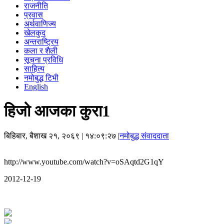
राजनीति
प्रवास
अर्थवाणिज्य
खेलकुद
अन्तराष्ट्रिय
कला र शैली
सूचना प्रविधि
साहित्य
नमोबुद्ध टिभी
English
हिजो आजका कुरा1
बिहिबार, बैशाख २१, २०६९
| १४:०९:२७ |
नमोबुद्ध संवाददाता
http://www.youtube.com/watch?v=oSAqtd2G1qY
2012-12-19