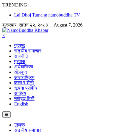
TRENDING :
Lal Dhoj Tamang
namobuddha TV
शुक्रबार
,
साउन
२२
,
२०८३
| August 7, 2026
×
गृहपृष्ठ
सङ्घीय समाचार
राजनीति
प्रवास
अर्थवाणिज्य
खेलकुद
अन्तराष्ट्रिय
कला र शैली
सूचना प्रविधि
साहित्य
नमोबुद्ध टिभी
English
☰
गृहपृष्ठ
सङ्घीय समाचार