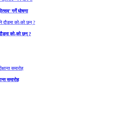
त्सव’ गर्ने घोषणा
 दौडमा को‐को छन् ?
षान्त समारोह