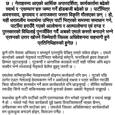
छ । नेताहरुमा आएको आर्थिक अपारदर्शिता, कार्यकर्तामा बढेको
स्वार्थ र ‘एसम्यान’हरु जम्मा गर्ने होडबाजी बढेको छ । पार्टीभित्र
अवसरवाद, कृपावाद र अराजकता जस्ता विकृति मौलाएका छन् । हो,
यही धरातलीय यथार्थमा उभिएर पार्टी भित्रको समस्या समाधान गर्न,
पार्टाीमा हराउँदै गएको आलोचना र आत्मालोचना एवं दण्ड र
पुरस्कारको विधिलाई पुनर्जीवित गर्दै अबको एमाले कस्तो बनाउने भन्ने
प्रश्नको उत्तर खोज्ने जिम्मेवारी जिल्ला अधिवेशनमा सहभागी हुने
प्रतिनिधिहरुको हुनेछ ।
कुनै पनि नेतामा अतिवाद र दम्भपूर्ण प्रस्तुति देखिनु राम्रो संकेत होइन । एमाले
काभ्रेको अबको नेतृत्वले पार्टीभित्र सबैलाई समेट्ने, फराकिलो हृदय देखाउने
हिम्मत जुटाउनुपर्छ । गुटबन्दी र आन्तरिक कलहले पार्टी सही गतिमा अघि बढ्न
सक्दैन भन्ने तथ्यलाई नेतृत्वले बेलैमा बुझ्नु जरुरी छ ।
एमालेमा सच्चिनुपर्नेमा नेताहरुमात्रै होइनन् कार्यकर्ता पनि छन् । गुटको पछि
लागेर एउटा नेतालाई देवत्वकरण गर्ने र अर्कालाई राक्षस र पत्रु सावित गराउँदै
चिया चौतारोमा मानमर्दन गर्ने काम कार्यकर्ताले पनि छाड्नुपर्छ । सीमित व्यक्तिमा
रमाउँदा सिंगो पार्टी सकिनसक्छ भन्ने कुराको हेक्का अबको नेतृत्वले राख्नुपर्छ ।
यथार्थमा कुनै पनि पार्टीको लागि प्राणघातक रोग भनेको गुटबन्दी र स्वार्थ समूह
नै हो । यसले गर्दा नेता कार्यकर्ता दुई पक्षमा विभाजितमात्रै भएका छैनन्,
उनीहरुका मन पनि फाटेका छन् । एमालेले जिल्ला अधिवेशनबाट कार्यकर्ताको
मन धुजाधुजा बनाउने होइन, मिलाउन पर्नेछ ।