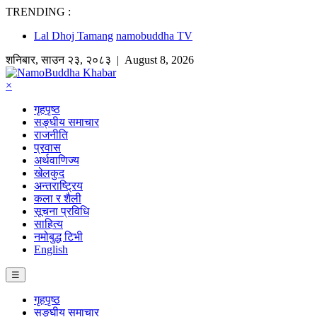
TRENDING :
Lal Dhoj Tamang
namobuddha TV
शनिबार
,
साउन
२३
,
२०८३
| August 8, 2026
×
गृहपृष्ठ
सङ्घीय समाचार
राजनीति
प्रवास
अर्थवाणिज्य
खेलकुद
अन्तराष्ट्रिय
कला र शैली
सूचना प्रविधि
साहित्य
नमोबुद्ध टिभी
English
☰
गृहपृष्ठ
सङ्घीय समाचार