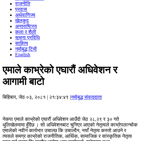
राजनीति
प्रवास
अर्थवाणिज्य
खेलकुद
अन्तराष्ट्रिय
कला र शैली
सूचना प्रविधि
साहित्य
नमोबुद्ध टिभी
English
एमाले काभ्रेको एघारौं अधिवेशन र
आगामी बाटो
बिहिबार, जेठ ०३, २०८१
| २१:३४:४९ |
नमोबुद्ध संवाददाता
नेकपा एमाले काभ्रेको एघारौं अधिवेशन आउँदो जेठ २८,२९ र ३० गते
धुलिखेलमामा हुँदैछ । सो अधिवेशनबाट चुनिएर आएको नेतृत्वले काभ्रेपलान्चोक
एमालेको नवीन कार्यभार उचाल्छ कि उचाल्दैन, नयाँ नेतृत्व कस्तो आउने र
त्यसले समग्र काभ्रेको राजनीतिक, आर्थिक, सामाजिक र सांस्कृतिक नेतृत्व