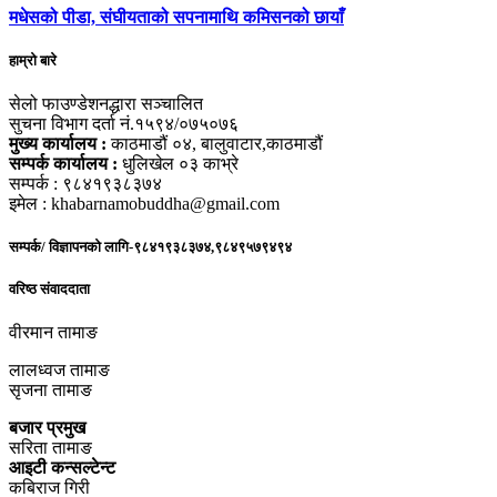
मधेसको पीडा, संघीयताको सपनामाथि कमिसनको छायाँ
हाम्रो बारे
सेलो फाउण्डेशनद्धारा सञ्चालित
सुचना विभाग दर्ता नं.१५९४/०७५०७६
मुख्य कार्यालय :
काठमाडौं ०४, बालुवाटार,काठमाडौं
सम्पर्क कार्यालय :
धुलिखेल ०३ काभ्रे
सम्पर्क : ९८४१९३८३७४
इमेल : khabarnamobuddha@gmail.com
सम्पर्क/ विज्ञापनको लागि-९८४१९३८३७४,९८४९५७९४९४
वरिष्ठ संवाददाता
वीरमान तामाङ
लालध्वज तामाङ
सृजना तामाङ
बजार प्रमुख
सरिता तामाङ
आइटी कन्सल्टेन्ट
कबिराज गिरी