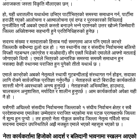
अराजकता जस्ता विकृति मौलाएका छन् ।
हो, यही धरातलीय यथार्थमा उभिएर पार्टीभित्रको समस्या समाधान गर्न, पार्टीमा
हराउँदै गएको आलोचना र आत्मालोचना एवं दण्ड र पुरस्कारको विधिलाई
पुनर्जीवित गर्दै अबको एमाले कस्तो बनाउने भन्ने प्रश्नको उत्तर खोज्ने जिम्मेवारी
जिल्ला अधिवेशनमा सहभागी हुने प्रतिनिधिहरुको हुनेछ ।
सदस्य संख्या र मतदाताको हिसाब गर्दा समग्रमा आज पनि एमाले काभ्रे
जिल्लाकै सबैभन्दा ठूलो दल हो । गत स्थानीय तह र संसदीय निर्वाचनमा बलियो
विपक्षी गठबन्धन (कांग्रेस र माओवादी) सँग एक्लै भिडेको एमालेले आफ्नो मतलाई
जोगाएको थियो । एमाले भित्रको आन्तरिक समस्या समयमै समाधान हुन
नसक्दा केही स्थानमा पराजित हुन पुगेको तीतो यथार्थ छ ।
एमाले काभ्रेको अबको नेतृत्वले स्थायी गुटबन्दीलाई संस्थागत गर्न होइन, सदाका
लागि रोक्ने सार्वजनिक प्रतिज्ञा गर्नुपर्नेछ । नेताहरुले बाटो बिराउँदा कार्यकर्ताले
सास्ती भोग्ने अवस्थाको अन्त्य हुनुपर्छ । नेताहरुको अभिव्यक्ति, हाउभाउ,
चालचलन अनुशासित, मर्यादित र शालीन हुनुपर्छ । आम कार्यकर्ताको अपेक्षा यही
नै हो ।
यसैगरी अघिल्लो संसदीय निर्वाचनमा जिल्लाको १ संघीय निर्वाचन क्षेत्र र सबै
प्रदेशसभामा एमालेका उम्मेदवार पराजित भएकोमा यस पटक प्रत्यक्षतर्फ जिल्ला
नै शून्य हुन पुग्यो । तर हाम्रो नेता गोकुल कमरेड जिल्ला नेतृत्व गर्विलो साथ
सदनमा दमदार उपस्थितिले अझै मजबुत एमाले भएको महसुस भएको छ ।
नेता कार्यकर्तामा हिजोको आदर्श र बलिदानी भावनामा स्खलन आएको