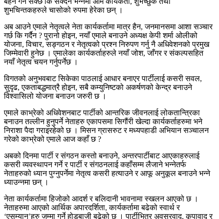
बहन गर्न सक्छ कि सक्दैन भन्नेमा आम कार्यकर्ता, शुभेच्छुक तथा
शुभचिन्तकहरुले चासोको रुपमा हेरेका छन् ।
अब आउने एमाले नेतृत्वले नेता कार्यकर्तामा मात्र हैन, जनमानसमा आशा सञ्चार
गर्छ कि गर्दैन ? पुरानो होइन, नयाँ एमाले बनाउने अध्यक्ष केपी शर्मा ओलीको
योजना, विचार, सङ्गठन र नेतृत्वको प्रश्न निरुपण गर्नु नै अधिवेशनको प्रमुख
जिम्मेवारी हुनेछ । एमालेका कार्यकर्ताहरुले नयाँ जोश, जाँगर र संकल्पसहित
नयाँ नेतृत्व चयन गर्नुपर्नेछ ।
विगतको अनुभवबाट सिकेका पाठलाई आधार बनाएर पार्टीलाई कसरी सवल,
सुदृढ, एकताबद्धमात्रै होइन, सबै कम्युनिष्टको अकर्षणको केन्द्र बनाउने
विश्वासिलो योजना बनाउन जरुरी छ ।
एमाले काभ्रेको अधिवेशनबाट पार्टीको आन्तरिक जीवनलाई लोकतान्त्रिका
बनाउन तल्लीन हुनुपर्ने नेताहरु एकापसमा सिगौंरी खेल्दा कार्यकर्ताहरुमा भने
निराशा पैदा गराइरहेको छ । मिसन ग्रासरुट र मध्यपहाडी अभियान सञ्चालन
गरेको काभ्रेको एमाले आज कहाँ छ ?
अबको दिनमा पार्टी र संगठन कस्तो बनाउने, अन्तरपार्टीबाट आएकाहरुलाई
कसरी व्यवस्थापन गर्ने र पार्टी र संगठनलाई कहाँसम्म लैजाने भन्नेतर्फ
नेताहरुको ध्यान पुग्नुपर्नेमा नेतृत्व कसरी हत्याउने र आफू अनुकूल बनाउने भन्ने
ध्याउन्नमा छन् ।
नेता कार्यकर्तामा हिजोको आदर्श र बलिदानी भावनामा स्खलन आएको छ ।
नेताहरुमा आएको आर्थिक अपारदर्शिता, कार्यकर्तामा बढेको स्वार्थ र
‘एसम्यान’हरु जम्मा गर्ने होडबाजी बढेको छ । पार्टीभित्र अवसरवाद, कृपावाद र