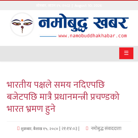
सोमबार
,
साउन
२५
,
२०८३
| August 10, 2026
गृहपृष्ठ
सङ्घीय
समाचार
☰
राजनीति
प्रवास
भारतीय पक्षले समय नदिएपछि
अर्थवाणिज्य
बजेटपछि मात्रै प्रधानमन्त्री प्रचण्डको
भारत भ्रमण हुने
खेलकुद
अन्तराष्ट्रिय
| २१:१४:०३ |
नमोबुद्ध संवाददाता
शुक्रबार, बैशाख १५, २०८०
कला