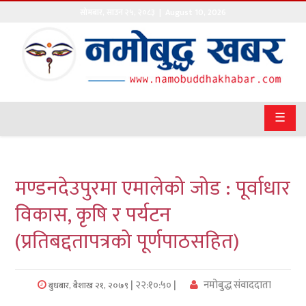
सोमबार
,
साउन
२५
,
२०८३
| August 10, 2026
गृहपृष्ठ
सङ्घीय
समाचार
☰
राजनीति
प्रवास
मण्डनदेउपुरमा एमालेको जोड : पूर्वाधार
अर्थवाणिज्य
विकास, कृषि र पर्यटन
(प्रतिबद्दतापत्रको पूर्णपाठसहित)
खेलकुद
अन्तराष्ट्रिय
| २२:१०:५० |
नमोबुद्ध संवाददाता
बुधबार, बैशाख २१, २०७९
कला