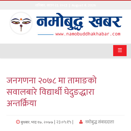
शनिबार
,
साउन
२३
,
२०८३
| August 8, 2026
गृहपृष्ठ
सङ्घीय
समाचार
☰
राजनीति
प्रवास
जनगणना २०७८ मा तामाङको
अर्थवाणिज्य
सवालबारे विद्यार्थी घेदुङद्धारा
अन्तर्क्रिया
खेलकुद
अन्तराष्ट्रिय
| २३:०५:१५ |
नमोबुद्ध संवाददाता
बुधबार, भाद्र १७, २०७७
कला