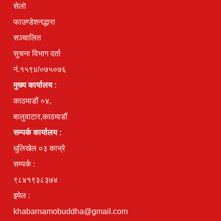
सेलो
फाउण्डेशनद्धारा
सञ्चालित
सुचना विभाग दर्ता
नं.१५९४/०७५०७६
मुख्य कार्यालय :
काठमाडौं ०४,
बालुवाटार,काठमाडौं
सम्पर्क कार्यालय :
धुलिखेल ०३ काभ्रे
सम्पर्क :
९८४१९३८३७४
इमेल :
khabarnamobuddha@gmail.com