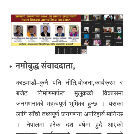
र
शैली
सूचना
प्रविधि
साहित्य
नमोबुद्ध संवाददाता,
नमोबुद्ध
टिभी
काठमाडौं–कुनै पनि नीति,योजना,कार्यक्रम र
English
बजेट निर्माणमार्फत मुलुकको विकासमा
जनगणनाको महत्वपूर्ण भुमिका हुन्छ । यसका
लागि साँचो तथ्यपूर्ण जनगणना अपरिहार्य मानिन्छ
। नेपालमा हरेक दश वर्षमा हुदै आएको