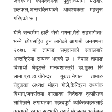
जनगणना कार्यक्रमको पूवृसन्ध्यामा यसबारे
छलफल,अन्तरक्रियाको आवश्यकता महसुस
गरिएको छ ।
यीनै सन्दर्भमा हालै ‘मेरो गणना,मेरो सहभागीता’
भन्ने ध्येयसहित हुन लागेको आगामी जनगणना
२०७८ मा तामाङ समुदायको सवालबारे
अन्तर्क्रिया सम्पन्न भएको छ । नेपाल तामाङ
विद्यार्थी घेदुङले मानवशास्त्री डा.मुक्त सिं
लामा,प्रा.डा.योगेन्द्र गुरुङ,नेपाल तामाङ
घेदुङका अध्यक्ष मोहन गोले,केन्द्रिय तथ्यांक
विभाग,जनसंख्या शाखाका निर्देशक दुण्डीराज
लामिछाने लगायतका महत्वपूर्ण व्यक्तित्वहरुलाई
वक्ताको रुपमा सहभागि गराई मंगलबार भर्चुअल